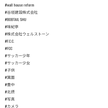
#wall house reform
#谷垣建設株式会社
#BOBTAIL SHU
#味紀亭
#株式会社ウェルストーン
#F.C.C.
#FCC
#サッカー少年
#サッカー少女
#子供
#箕面
#豊中
#北摂
#写真
#カメラ