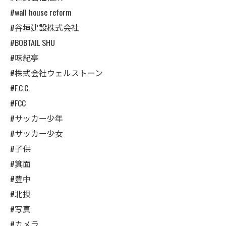
#wall house reform
#谷垣建設株式会社
#BOBTAIL SHU
#味紀亭
#株式会社ウェルストーン
#F.C.C.
#FCC
#サッカー少年
#サッカー少女
#子供
#箕面
#豊中
#北摂
#写真
#カメラ